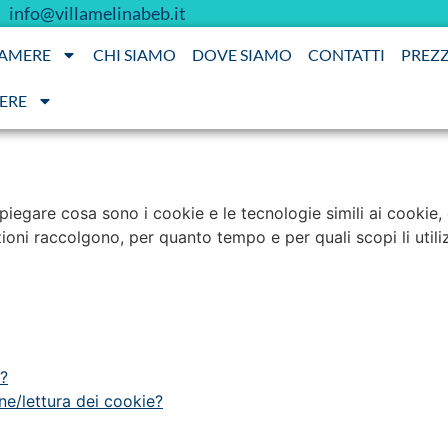
info@villamelinabeb.it
AMERE
CHI SIAMO
DOVE SIAMO
CONTATTI
PREZZ
ERE
egare cosa sono i cookie e le tecnologie simili ai cookie, com
ioni raccolgono, per quanto tempo e per quali scopi li util
i?
ne/lettura dei cookie?