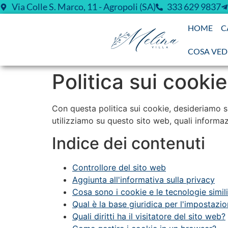
Via Colle S. Marco, 11 - Agropoli (SA)
333 629 9837
HOME
C
COSA VED
Politica sui cookie
Con questa politica sui cookie, desideriamo spi
utilizziamo su questo sito web, quali informaz
Indice dei contenuti
Controllore del sito web
Aggiunta all'informativa sulla privacy
Cosa sono i cookie e le tecnologie simil
Qual è la base giuridica per l'impostazio
Quali diritti ha il visitatore del sito web?