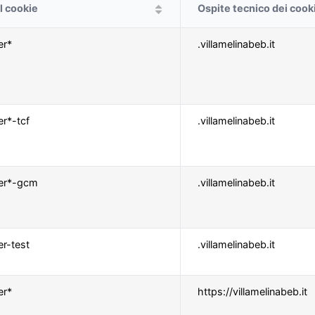
l cookie
Ospite tecnico dei cook
er*
.villamelinabeb.it
r*-tcf
.villamelinabeb.it
ner*-gcm
.villamelinabeb.it
r-test
.villamelinabeb.it
er*
https://villamelinabeb.it