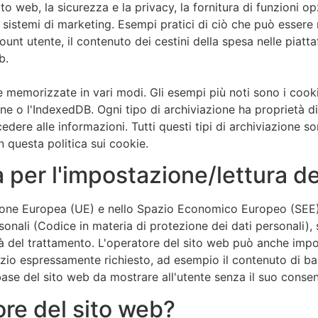
o web, la sicurezza e la privacy, la fornitura di funzioni opz
ura di sistemi di marketing. Esempi pratici di ciò che può ess
unt utente, il contenuto dei cestini della spesa nelle piatt
b.
memorizzate in vari modi. Gli esempi più noti sono i cooki
sione o l'IndexedDB. Ogni tipo di archiviazione ha proprietà 
ccedere alle informazioni. Tutti questi tipi di archiviazione s
 questa politica sui cookie.
a per l'impostazione/lettura d
Unione Europea (UE) e nello Spazio Economico Europeo (SEE)
sonali (Codice in materia di protezione dei dati personali), 
tà del trattamento. L'operatore del sito web può anche imp
vizio espressamente richiesto, ad esempio il contenuto di ba
base del sito web da mostrare all'utente senza il suo conse
atore del sito web?