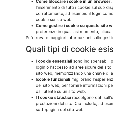
Come bloccare i cookie in un browser:
l'inserimento di tutti i cookie sul suo di
correttamente, ad esempio il login come
cookie sui siti web.
Come gestire i cookie su questo sito w
preferenze in qualsiasi momento, cliccando
Può trovare maggiori informazioni sulla gest
Quali tipi di cookie es
I
cookie essenziali
sono indispensabili p
login o l'accesso ad aree sicure del sit
sito web, memorizzando una chiave di au
I
cookie funzionali
migliorano l'esperienz
del sito web, per fornire informazioni p
dall'utente su un sito web.
I
I cookie statistici
raccolgono dati sull'u
prestazioni del sito. Ciò include, ad es
sottopagina del sito web.